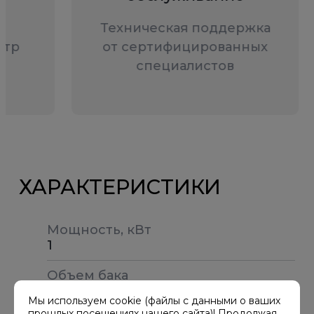
—
Техническая поддержка
нтр
от сертифицированных
специалистов
ХАРАКТЕРИСТИКИ
Мощность, кВт
1
Объем бака
1
Мы используем cookie (файлы с данными о ваших
прошлых посещениях нашего сайта)! Продолжая