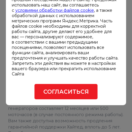
Расход топлива
использовать наш сайт, вы соглашаетесь
1
с
условиями обработки файлов cookie
, а также
обработкой данных с использованием
метрических программ Яндекс.Метрика. Часть
Максимальная мощность (кВА)
файлов cookie необходимы для корректной
10
работы сайта, другие делают его удобнее для
вас — персонализируют содержимое,
Исполнение
в соответствии с вашими предыдущими
Кожух
посещениями, позволяют использовать все
функции сайта, анализировать ваши
предпочтения и улучшать качество работы сайта.
Бренд двигателя
Запретить эти действия вы можете в настройках
Perkins
вашего браузера или прекратить использование
Сайта
Масса полная, кг
1
СОГЛАСИТЬСЯ
Стандартная гарантия производителей дизель-
генераторов составляет 12 месяцев или 500
моточасов (в случае постоянного режима работы).
Вам также доступна возможность продления
гарантийной поддержки Хайтед, вплоть до 5 лет.