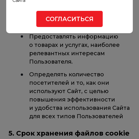
Сайта
о посещении страниц
Пользователями для
СОГЛАСИТЬСЯ
совершенствования Сайта.
Предоставлять информацию
о товарах и услугах, наиболее
релевантных интересам
Пользователя.
Определять количество
посетителей и то, как они
используют Сайт, с целью
повышения эффективности
и удобства использования Сайта
для всех типов Пользователей
5. Срок хранения файлов cookie