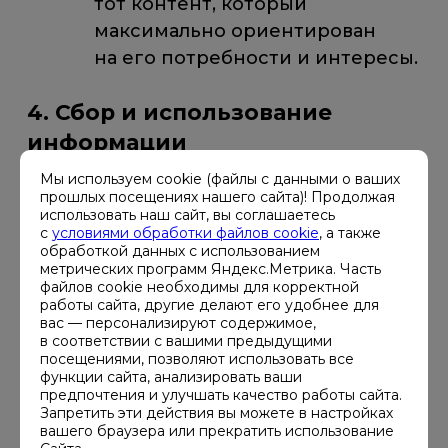
тот контент, который
максимально ориентирован
на его потребности и интересы.
4. Сбор и использование
информации
Мы используем cookie (файлы с данными о ваших
Файлы cookie собираются
прошлых посещениях нашего сайта)! Продолжая
автоматически, с согласия
использовать наш сайт, вы соглашаетесь
с
условиями обработки файлов cookie
, а также
Пользователя, и используются
обработкой данных с использованием
в различных целях, в том числе, чтобы:
метрических программ Яндекс.Метрика. Часть
файлов cookie необходимы для корректной
работы сайта, другие делают его удобнее для
Облегчить Оператору
вас — персонализируют содержимое,
в соответствии с вашими предыдущими
получение информации
посещениями, позволяют использовать все
о посещениях Пользователями
функции сайта, анализировать ваши
предпочтения и улучшать качество работы сайта.
Сайта.
Запретить эти действия вы можете в настройках
вашего браузера или прекратить использование
Анализировать информацию