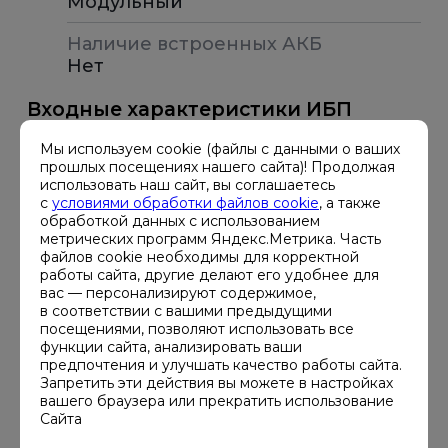
Модульный
бесперебойного электропитания
Ваших объектов в любых регионах.
Наличие встроенных АКБ
Нет
Входные характеристики ИБП
Мы используем cookie (файлы с данными о ваших
Диапазон входных напряжений, В
прошлых посещениях нашего сайта)! Продолжая
138 ~ 485
использовать наш сайт, вы соглашаетесь
с
условиями обработки файлов cookie
, а также
Диапазон входной частоты
обработкой данных с использованием
40~ 70 Гц
метрических программ Яндекс.Метрика. Часть
файлов cookie необходимы для корректной
работы сайта, другие делают его удобнее для
Номинальный входной ток, А
вас — персонализируют содержимое,
255
в соответствии с вашими предыдущими
посещениями, позволяют использовать все
Входной коэффициент мощности
функции сайта, анализировать ваши
1
предпочтения и улучшать качество работы сайта.
Запретить эти действия вы можете в настройках
вашего браузера или прекратить использование
Коэффициент нелинейных
Сайта
искажений на входе