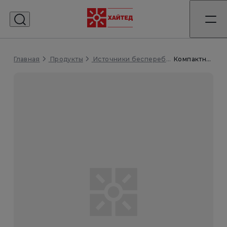
Главная
Компактный ИБП СИП380А160БД.10-33/КПТ
Продукты
Источники бесперебойного питания