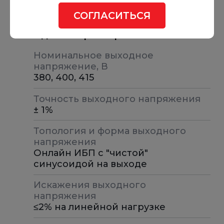
Менее 3% при полной нелинейной
нагрузке
СОГЛАСИТЬСЯ
Выходные характеристики ИБП
Номинальное выходное
напряжение, В
380, 400, 415
Точность выходного напряжения
± 1%
Топология и форма выходного
напряжения
Онлайн ИБП с "чистой"
синусоидой на выходе
Искажения выходного
напряжения
≤2% на линейной нагрузке