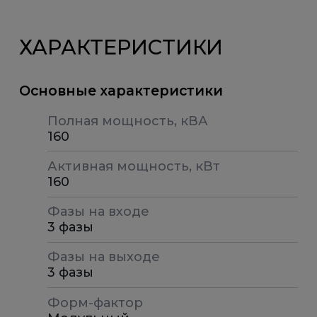
наиболее востребовано в
производстве, медицине, центрах
ХАРАКТЕРИСТИКИ
обработки данных и на других
объектах, в которых нестабильное
Основные характеристики
напряжение может привести к
существенным проблемам.
Полная мощность, кВА
160
Наши сотрудники подберут
Активная мощность, кВт
оптимальную систему
160
бесперебойного питания
(промышленные ИБП), учитывая
Фазы на входе
особенности Ваших задач. Офисы
3 фазы
Хайтед открыты в 10 городах, включая
Фазы на выходе
Казахстан. Развитая сеть
3 фазы
представительств дает возможность
быстро решать задачи по организации
Форм-фактор