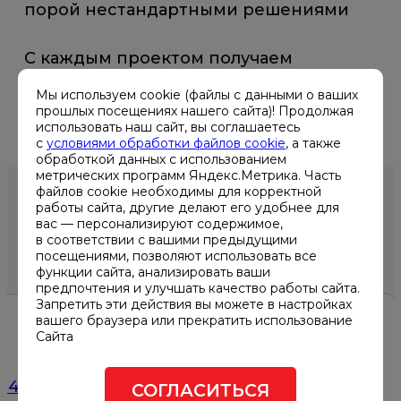
порой нестандартными решениями
С каждым проектом получаем
колоссальный опыт, повышаем свою
Мы используем cookie (файлы с данными о ваших
экспертизу
прошлых посещениях нашего сайта)! Продолжая
использовать наш сайт, вы соглашаетесь
с
условиями обработки файлов cookie
, а также
обработкой данных с использованием
метрических программ Яндекс.Метрика. Часть
файлов cookie необходимы для корректной
работы сайта, другие делают его удобнее для
вас — персонализируют содержимое,
ДРУГИЕ НОВОСТИ
в соответствии с вашими предыдущими
посещениями, позволяют использовать все
функции сайта, анализировать ваши
предпочтения и улучшать качество работы сайта.
Запретить эти действия вы можете в настройках
вашего браузера или прекратить использование
Сайта
11.03.2026
024
Форум DCDE Central Asia 2026
СОГЛАСИТЬСЯ