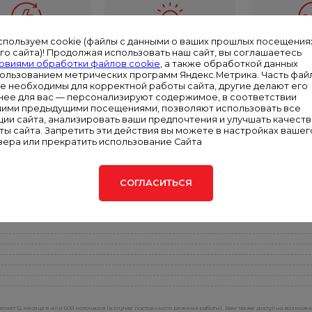
спользуем cookie (файлы с данными о ваших прошлых посещения
го сайта)! Продолжая использовать наш сайт, вы соглашаетесь
Подменная
Служба
Кругло
овиями обработки файлов cookie
, а также обработкой данных
ектростанция
экстренного
опе
пользованием метрических программ Яндекс.Метрика. Часть фай
реагирования
ie необходимы для корректной работы сайта, другие делают его
олее 100 МВт
Всегда н
нее для вас — персонализируют содержимое, в соответствии
арендной
Диспет
Сервисная служба в
шими предыдущими посещениями, позволяют использовать все
ектроэнергии
цент
каждом филиале —
ции сайта, анализировать ваши предпочтения и улучшать качест
ты сайта. Запретить эти действия вы можете в настройках вашег
круглосуточная
зера или прекратить использование Сайта
поддержка
СОГЛАСИТЬСЯ
ляет 12 месяцев или 500 моточасов (в случае постоянного режима работы). Вам также доступна возмож