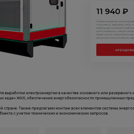
11 940 ₽
Указана средняя цена станд
глушитель, радиатор, АКБ, з
актуальная на момент публи
комплектации у наших мене
также смогут предложить ва
решения именно ваших зад
АРЕНДОВА
ля выработки электроэнергии в качестве основного или резервного 
ых задач ЖКХ, обеспечения энергобезопасности промышленных предп
ей стране. Также предлагаем монтаж всех элементов системы энерг
ъекта с учетом технических и экономических запросов.