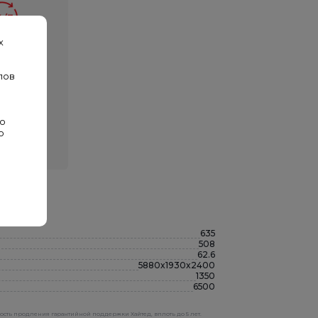
х
суточный
ратор
лов
а связи —
черский
р 24/7
во
о
635
508
62.6
5880x1930x2400
1350
6500
ность продления гарантийной поддержки Хайтед, вплоть до 5 лет.