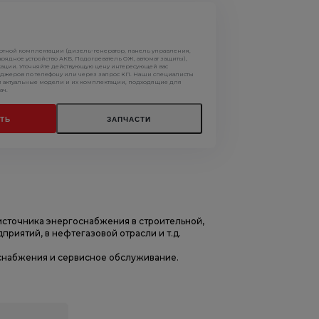
артной комплектации (дизель-генератор, панель управления,
арядное устройство АКБ, Подогреватель ОЖ, автомат защиты),
кации. Уточняйте действующую цену интересующей вас
джеров по телефону или через запрос КП. Наши специалисты
м актуальные модели и их комплектации, подходящие для
ач.
ТЬ
ЗАПЧАСТИ
источника энергоснабжения в строительной,
риятий, в нефтегазовой отрасли и т.д.
оснабжения и сервисное обслуживание.