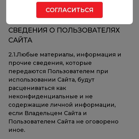
для удобства и не обладают никакой
юридической или контрактной силой.
СОГЛАСИТЬСЯ
СВЕДЕНИЯ О ПОЛЬЗОВАТЕЛЯХ
САЙТА
2.1.Любые материалы, информация и
прочие сведения, которые
передаются Пользователем при
использовании Сайта, будут
расцениваться как
неконфиденциальные и не
содержащие личной информации,
если Владельцем Сайта и
Пользователем Сайта не оговорено
иное.