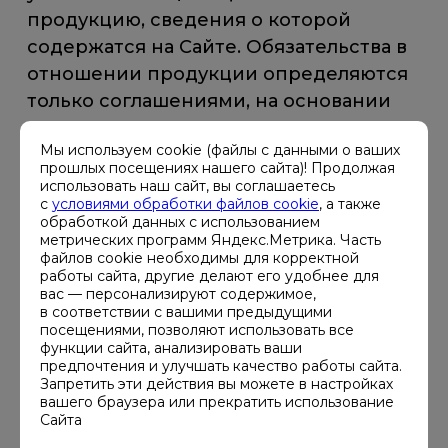
продукцию, сведения о которой
содержатся на Сайте. Обязательства в
отношении продукции определяются
только соглашениями, на основании
которых они предоставляются, и
Мы используем cookie (файлы с данными о ваших
никакие сведения с Сайта не могут
прошлых посещениях нашего сайта)! Продолжая
быть истолкованы как отменяющие
использовать наш сайт, вы соглашаетесь
с
условиями обработки файлов cookie
, а также
такие соглашения. 1.6.Все права на
обработкой данных с использованием
составляющие Сайта принадлежат
метрических программ Яндекс.Метрика. Часть
файлов cookie необходимы для корректной
Владельцу Сайта. При этом все
работы сайта, другие делают его удобнее для
объекты авторского права,
вас — персонализируют содержимое,
в соответствии с вашими предыдущими
являющиеся составляющими Сайта,
посещениями, позволяют использовать все
охраняются в соответствии с
функции сайта, анализировать ваши
предпочтения и улучшать качество работы сайта.
законодательством Российской
Запретить эти действия вы можете в настройках
Федерации. 1.7.Заголовки разделов
вашего браузера или прекратить использование
Сайта
Соглашения созданы исключительно