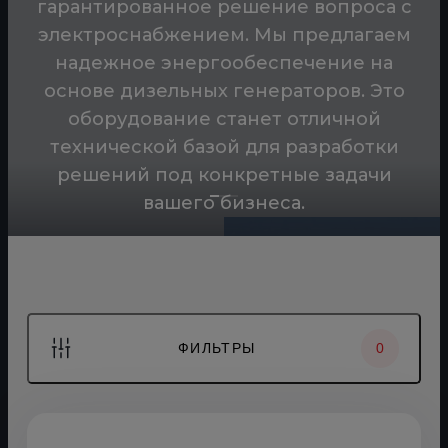
гарантированное решение вопроса с
Всегда рядом-офис в Москве и 5
электроснабжением. Мы предлагаем
филиалов в России и Казахстане
надежное энергообеспечение на
Всегда на связи — Диспетчерский
основе дизельных генераторов. Это
центр 24/7
оборудование станет отличной
Сервисная служба в каждом филиале —
технической базой для разработки
круглосуточная поддержка
решений под конкретные задачи
Техническая поддержка от
вашего бизнеса.
сертифицированных
специалистов
ФИЛЬТРЫ
0