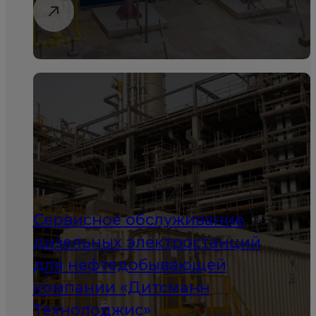
Сервисное обслуживание
дизельных электростанций
для нефтедобывающей
компании «Дитсманн
Технолоджис»