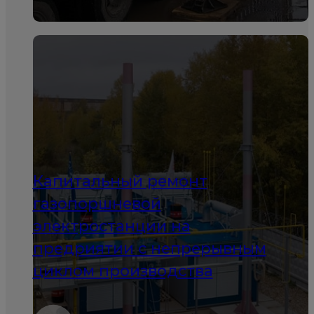
Капитальный ремонт
газопоршневой
электростанции на
предриятии с непрерывным
циклом производства