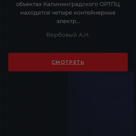
объектах Калининградского ОРТПЦ
А.М. Антонов
И.П. Бидва
находятся четыре контейнерные
электр...
СМОТРЕТЬ
Вербовый А.Н.
СМОТРЕТЬ
СМОТРЕТЬ