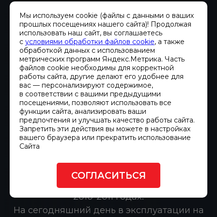
ООО
ФГУП "РТРС"
Мы используем cookie (файлы с данными о ваших
"ГЛАВСТРОЙМОНТАЖ"
прошлых посещениях нашего сайта)! Продолжая
(КАЛИНИНГРАДСКИЙ
использовать наш сайт, вы соглашаетесь
с
условиями обработки файлов cookie
, а также
HENKEL
обработкой данных с использованием
Выражаем благодарность коллективу
ФИЛИАЛ)
метрических программ Яндекс.Метрика. Часть
компании ООО «Хайтед» за
файлов cookie необходимы для корректной
работы сайта, другие делают его удобнее для
выполненные работы по поставке и
Выражаем благодарность коллективу
вас — персонализируют содержимое,
Настоящим письмом выражаем
вводу в эксплуатацию дизель-
в соответствии с вашими предыдущими
ООО «Хайтед» за поставку дизель-
благодарность коллективу компании
посещениями, позволяют использовать все
генераторной установки FG Wilson.
генератора FG Wilson модель Р110-2.
функции сайта, анализировать ваши
«Хайтед» за выполненные работы по
Высокая надежность дизель-
предпочтения и улучшать качество работы сайта.
Мы полностью удовлетворены
поставке и вводу в эксплуатацию
Запретить эти действия вы можете в настройках
генераторных установок FG Wilson,
качеством поставляемого товара и
вашего браузера или прекратить использование
дизель- ных электростанции FG Wilson в
поставляемых Вашей компанией,
Сайта
рекомендуем ООО «Хайтед» как
специализированных контейнерах
позволяет нам реализовывать
грамотного и надежного поставщика.
производ- ства ООО «Хайтед». Поставки
поставленные задачи максимально
СОГЛАСИТЬСЯ
Желаем ООО «Хайтед» успехов в
оборудования и работы выполнялись в
качественно и в оптимальные сроки.
достижении поставленных целей и
2010-2011 годах.
Надеемся на продолжение
задач.
На сегодняшний день в эксплуатации на
продуктивного и взаимовыг...