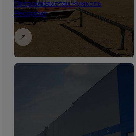
Петроказахстан Кумколь
Ресорсиз